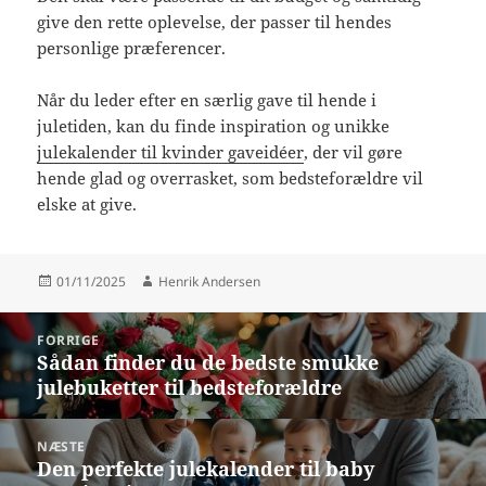
give den rette oplevelse, der passer til hendes
personlige præferencer.
Når du leder efter en særlig gave til hende i
juletiden, kan du finde inspiration og unikke
julekalender til kvinder gaveidéer
, der vil gøre
hende glad og overrasket, som bedsteforældre vil
elske at give.
Udgivet
Forfatter
01/11/2025
Henrik Andersen
i
Indlægsnavigation
FORRIGE
Sådan finder du de bedste smukke
Forrige
julebuketter til bedsteforældre
indlæg:
NÆSTE
Den perfekte julekalender til baby
Næste