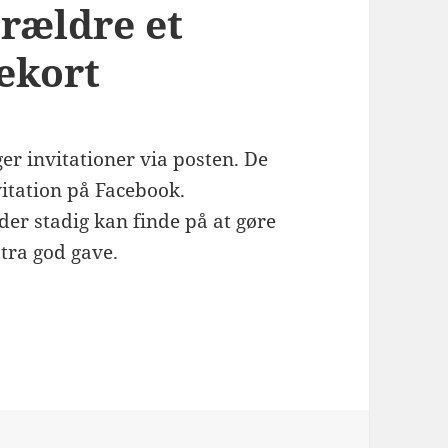
orældre et
ekort
er invitationer via posten. De
vitation på Facebook.
der stadig kan finde på at gøre
stra god gave.
t hjemmelavet gavekort