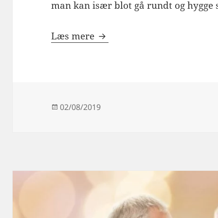
man kan især blot gå rundt og hygge
3 gode gaveideer som de fl
Læs mere
Udgivet
02/08/2019
i