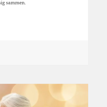
 sig sammen.
este bedstemødre vil elske